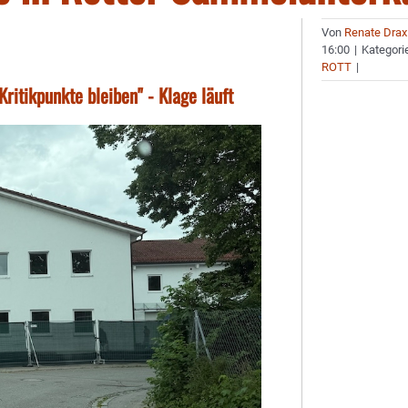
Von
Renate Drax
16:00
|
Kategori
ROTT
|
itikpunkte bleiben" - Klage läuft