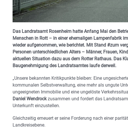
Das Landratsamt Rosenheim hatte Anfang Mai den Betrie
Menschen in Rott – in einer ehemaligen Lampenfabrik im
wieder aufgenommen, wie berichtet. Mit Stand #zum ver
Personen unterschiedlichen Alters – Männer, Frauen, Kind
aktuellen Situation dazu aus dem Rotter Rathaus. Das K
Baugenehmigung des Landratsamtes laufe derweil.
„Unsere bekannten Kritikpunkte bleiben: Eine ungesichert
kommunalen Selbstverwaltung, eine mehr als ungute Unter
ungeeigneten Immobilie und eine ungelöste Verkehrssitua
Daniel Wendrock
zusammen und fordert das Landratsamt 
Unterkunft einzustellen.
Gleichzeitig erneuert er seine Forderung nach einer paritä
Landkreisebene.