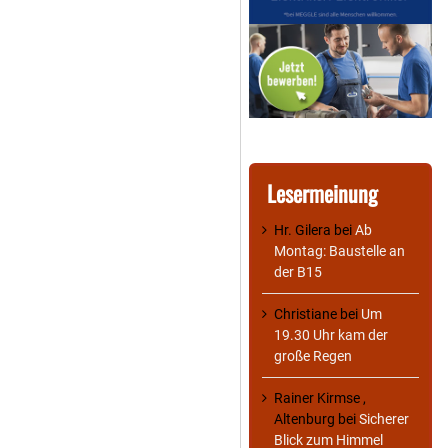
Lesermeinung
Hr. Gilera
bei
Ab
Montag: Baustelle an
der B15
Christiane
bei
Um
19.30 Uhr kam der
große Regen
Rainer Kirmse ,
Altenburg
bei
Sicherer
Blick zum Himmel