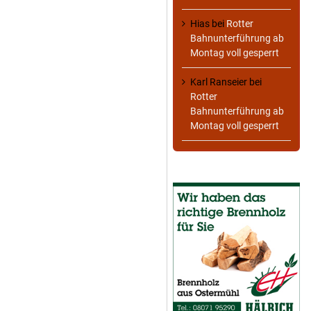
Hias
bei
Rotter
Bahnunterführung ab
Montag voll gesperrt
Karl Ranseier
bei
Rotter
Bahnunterführung ab
Montag voll gesperrt