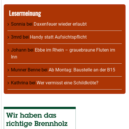
Lesermeinung
Sonnia
bei
Daxenfeuer wieder erlaubt
3mrd
bei
Handy statt Aufsichtspflicht
Johann
bei
Ebbe im Rhein – grauebraune Fluten im
Inn
Munner Benne
bei
Ab Montag: Baustelle an der B15
Kathrina
bei
Wer vermisst eine Schildkröte?