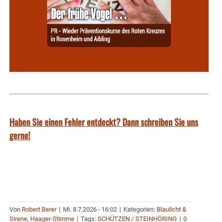
Haben Sie einen Fehler entdeckt? Dann schreiben Sie uns
gerne!
Von
Robert Berer
|
Mi. 8.7.2026 - 16:02
|
Kategorien:
Blaulicht &
Sirene
,
Haager-Stimme
|
Tags:
SCHÜTZEN / STEINHÖRING
|
0