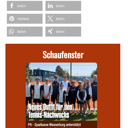
teilen
teilen
merken
teilen
teilen
teilen
Schaufenster