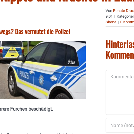
Von
Renate Drax
9:01
|
Kategorie
Sirene
|
0 Komm
wegs? Das vermutet die Polizei
Hinterla
Kommen
Kommentar
rere Furchen beschädigt.