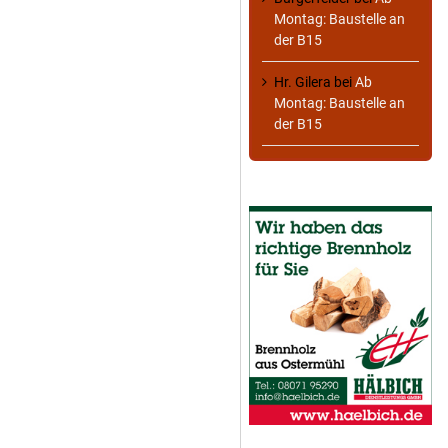
Montag: Baustelle an
der B15
Hr. Gilera
bei
Ab
Montag: Baustelle an
der B15