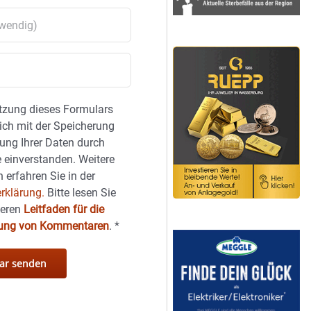
tzung dieses Formulars
sich mit der Speicherung
ung Ihrer Daten durch
 einverstanden. Weitere
 erfahren Sie in der
rklärung.
Bitte lesen Sie
seren
Leitfaden für die
hung von Kommentaren
.
*