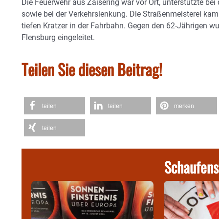
Die Feuerwehr aus Zaisering war vor Ort, unterstützte be
sowie bei der Verkehrslenkung. Die Straßenmeisterei kam e
tiefen Kratzer in der Fahrbahn. Gegen den 62-Jährigen w
Flensburg eingeleitet.
Teilen Sie diesen Beitrag!
teilen
teilen
merken
teilen
Schaufens