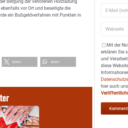
i der Bergung der verlorenen Holzladung
benfalls vor Ort und beseitigte die
urde ein Bußgeldverfahren mit Punkten in
Mit der Nu
erklären Sie 
und Verarbeit
teilen
teilen
diese Website
Informationen
Datenschutze
hier auch un
Veröffentlic
ter