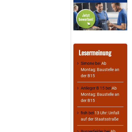
Lesermeinung
Simone
bei
Ab
Montag: Baustelle an
der B15
Anlieger B 15
bei
Ab
Montag: Baustelle an
der B15
fish
bei
13 Uhr: Unfall
auf der Staatsstraße
Burgerfelder
bei
Ab