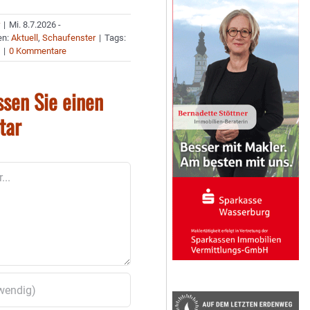
r
|
Mi. 8.7.2026 -
en:
Aktuell
,
Schaufenster
|
Tags:
R
|
0 Kommentare
ssen Sie einen
tar