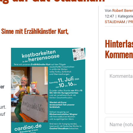
Von
Robert Bere
12:47
|
Kategori
STAUDHAM / P
 Sinne mit Erzählkünstler Kurt,
Hinterla
Kommen
Kommentar
ler
urt.
auf