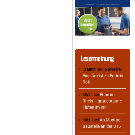
Lesermeinung
I.Heinz und Gatte
bei
Eine Ära ist zu Ende in
Rott
Michl
bei
Ebbe im
Rhein – grauebraune
Fluten im Inn
Michl
bei
Ab Montag:
Baustelle an der B15