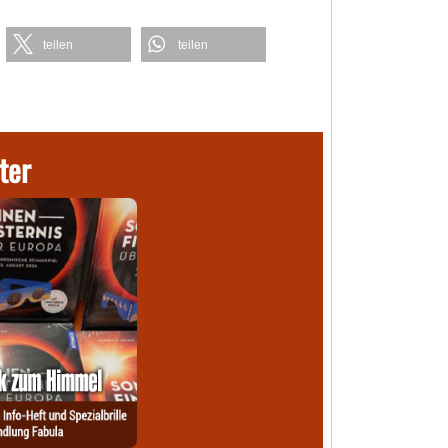
teilen
teilen
ter