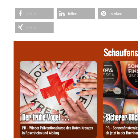
teilen
teilen
merken
teilen
Schaufens