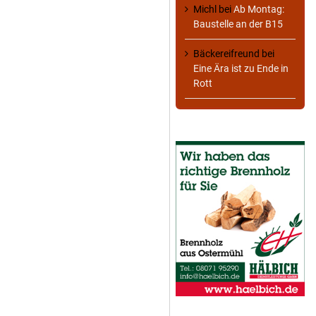
Michl
bei
Ab Montag:
Baustelle an der B15
Bäckereifreund
bei
Eine Ära ist zu Ende in
Rott