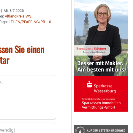
|
Mi. 8.7.2026 -
en:
Altlandkreis WS
,
Tags:
LEHEN/PFAFFING/PR
|
0
ssen Sie einen
tar