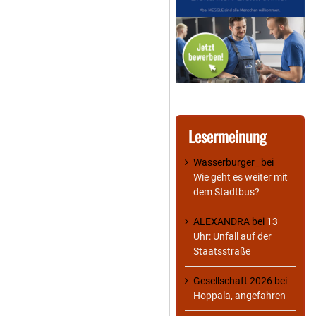
Lesermeinung
Wasserburger_
bei
Wie geht es weiter mit
dem Stadtbus?
ALEXANDRA
bei
13
Uhr: Unfall auf der
Staatsstraße
Gesellschaft 2026
bei
Hoppala, angefahren