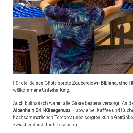
Für die kleinen Gäste sorgte
Zauberclown Bibiana, eine 
willkommene Unterhaltung.
Auch kulinarisch waren alle Gäste bestens versorgt: An de
Alpenhain Grill-Käsegenuss
– sowie bei Kaffee und Kuche
hochsommerlichen Temperaturen sorgten kühle Getränke,
zwischendurch für Erfrischung.