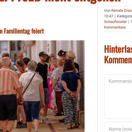
Von
Renate Drax
10:47
|
Kategori
Schaufenster
|
Kommentare
 Familientag feiert
Hinterla
Kommen
Kommentar