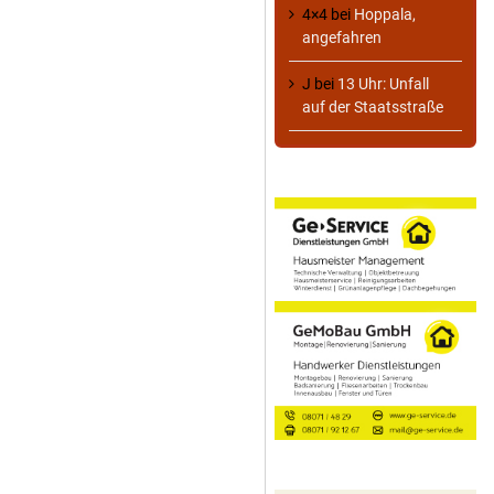
4×4
bei
Hoppala,
angefahren
J
bei
13 Uhr: Unfall
auf der Staatsstraße