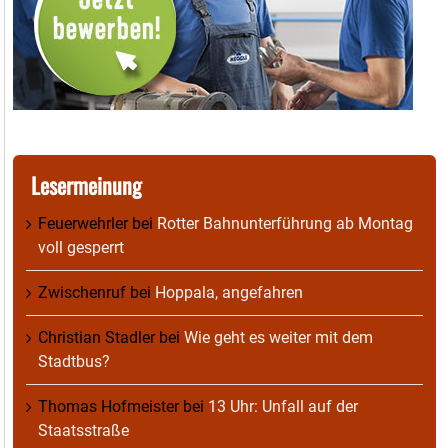
Lesermeinung
Feuerwehrler
bei
Rotter Bahnunterführung ab Montag
voll gesperrt
Zwischenruf
bei
Hoppala, angefahren
Christian Stadler
bei
Wie geht es weiter mit dem
Stadtbus?
Thomas Hofmeister
bei
13 Uhr: Unfall auf der
Staatsstraße