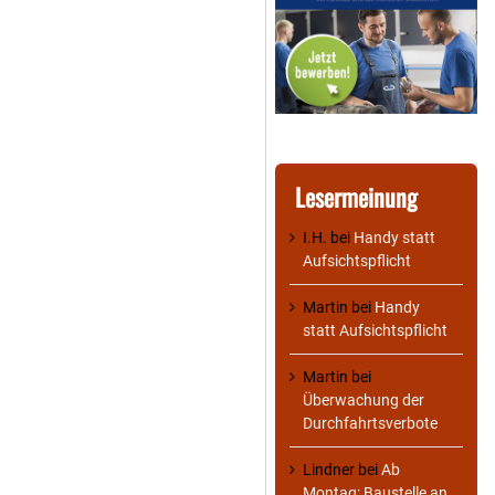
Lesermeinung
I.H.
bei
Handy statt
Aufsichtspflicht
Martin
bei
Handy
statt Aufsichtspflicht
Martin
bei
Überwachung der
Durchfahrtsverbote
Lindner
bei
Ab
Montag: Baustelle an