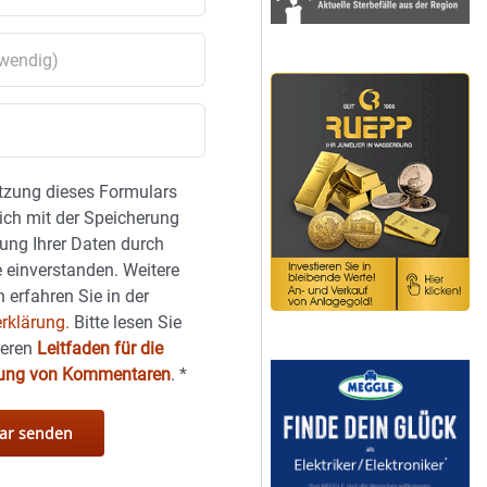
tzung dieses Formulars
sich mit der Speicherung
ung Ihrer Daten durch
 einverstanden. Weitere
 erfahren Sie in der
rklärung.
Bitte lesen Sie
seren
Leitfaden für die
hung von Kommentaren
.
*