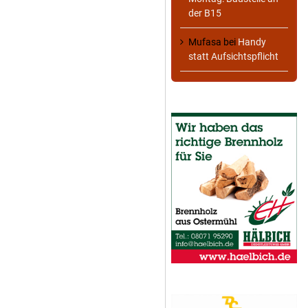
der B15
Mufasa
bei
Handy
statt Aufsichtspflicht