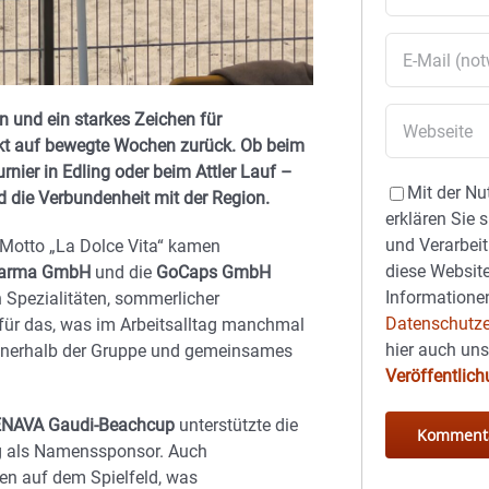
n und ein starkes Zeichen für
ckt auf bewegte Wochen zurück. Ob beim
nier in Edling oder beim Attler Lauf –
Mit der Nu
 die Verbundenheit mit der Region.
erklären Sie 
und Verarbeit
Motto „La Dolce Vita“ kamen
diese Website
harma GmbH
und die
GoCaps GmbH
Informationen
 Spezialitäten, sommerlicher
Datenschutze
ür das, was im Arbeitsalltag manchmal
hier auch un
innerhalb der Gruppe und gemeinsames
Veröffentlic
NAVA Gaudi-Beachcup
unterstützte die
ng als Namenssponsor. Auch
en auf dem Spielfeld, was