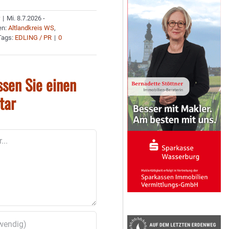
r
|
Mi. 8.7.2026 -
en:
Altlandkreis WS
,
Tags:
EDLING / PR
|
0
ssen Sie einen
tar