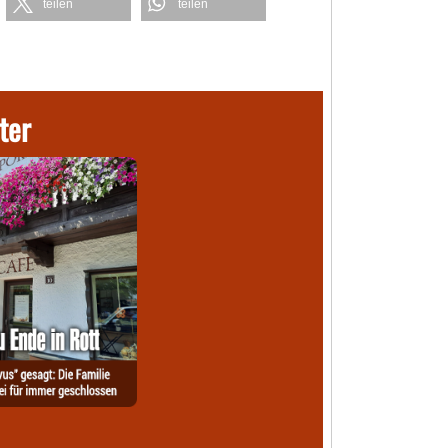
teilen
teilen
ter