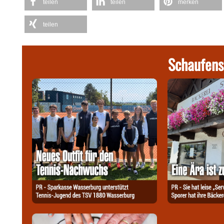
teilen
teilen
merken
teilen
Schaufens