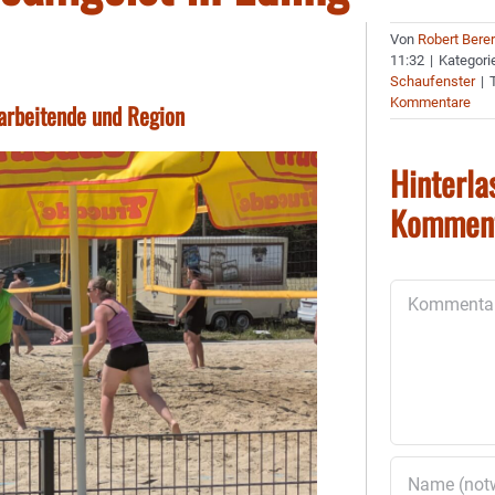
Von
Robert Bere
11:32
|
Kategori
Schaufenster
|
Kommentare
arbeitende und Region
Hinterla
Kommen
Kommentar