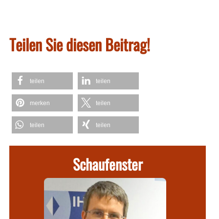
Teilen Sie diesen Beitrag!
teilen
teilen
merken
teilen
teilen
teilen
Schaufenster