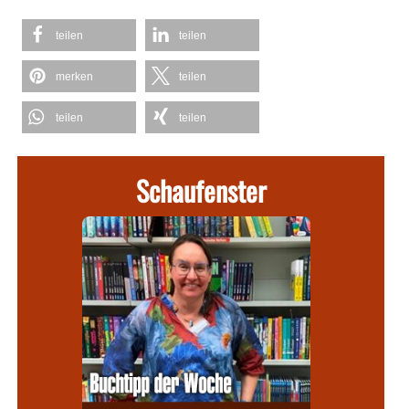
teilen
teilen
merken
teilen
teilen
teilen
Schaufenster