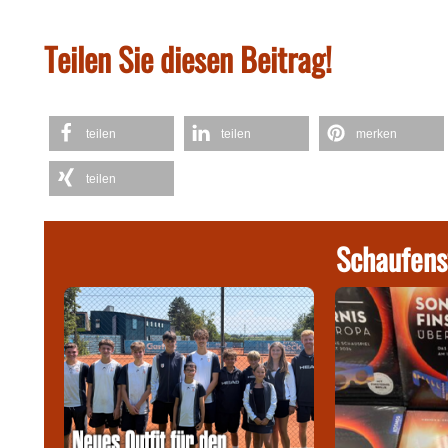
Teilen Sie diesen Beitrag!
teilen
teilen
merken
teilen
Schaufens