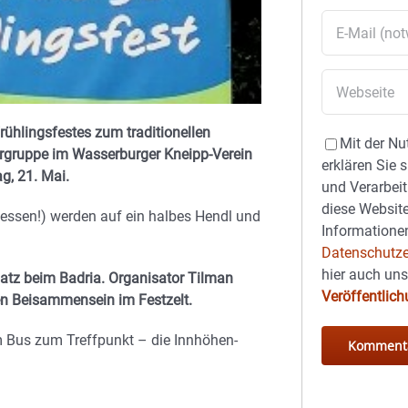
ühlingsfestes zum traditionellen
Mit der Nu
ergruppe im Wasserburger Kneipp-Verein
erklären Sie 
g, 21. Mai.
und Verarbeit
diese Website
essen!) werden auf ein halbes Hendl und
Informationen
Datenschutze
hier auch un
atz beim Badria. Organisator Tilman
Veröffentlic
gen Beisammensein im Festzelt.
em Bus zum Treffpunkt – die Innhöhen-