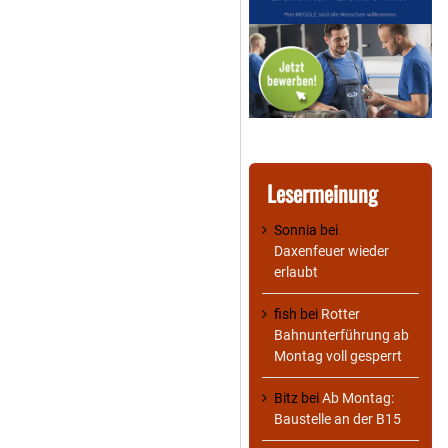
Lesermeinung
Sonnia
bei
Daxenfeuer wieder
erlaubt
fish
bei
Rotter
Bahnunterführung ab
Montag voll gesperrt
Bitz
bei
Ab Montag:
Baustelle an der B15