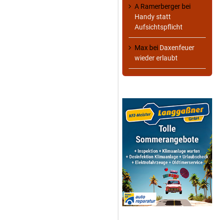
A Ramerberger
bei
Handy statt
Aufsichtspflicht
Max
bei
Daxenfeuer
wieder erlaubt