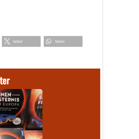
teilen
teilen
ter