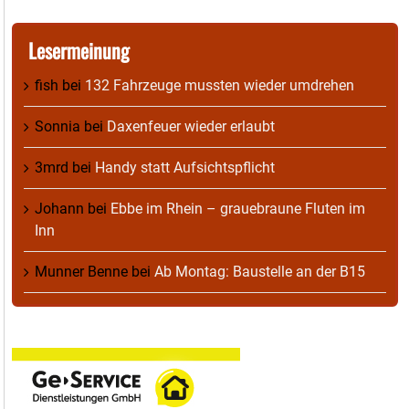
Lesermeinung
fish
bei
132 Fahrzeuge mussten wieder umdrehen
Sonnia
bei
Daxenfeuer wieder erlaubt
3mrd
bei
Handy statt Aufsichtspflicht
Johann
bei
Ebbe im Rhein – grauebraune Fluten im
Inn
Munner Benne
bei
Ab Montag: Baustelle an der B15