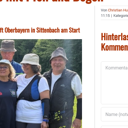
Von
Christian H
11:15
|
Kategori
t Oberbayern in Sittenbach am Start
Hinterla
Kommen
Kommentar