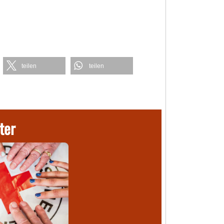
teilen
teilen
ter