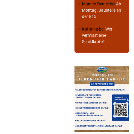
Munner Benne
bei
Ab
Montag: Baustelle an
der B15
Kathrina
bei
Wer
vermisst eine
Schildkröte?