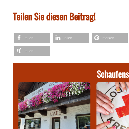
Teilen Sie diesen Beitrag!
teilen
teilen
merken
teilen
Schaufens