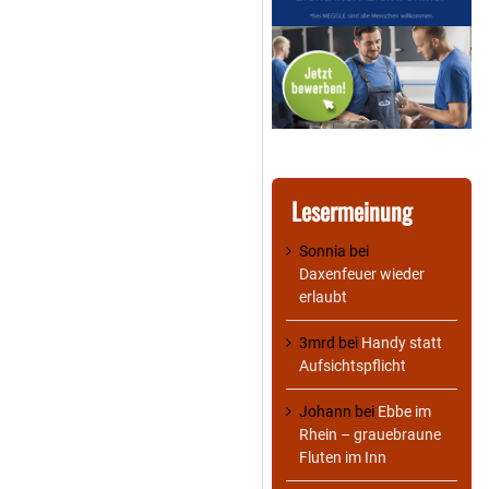
Lesermeinung
Sonnia
bei
Daxenfeuer wieder
erlaubt
3mrd
bei
Handy statt
Aufsichtspflicht
Johann
bei
Ebbe im
Rhein – grauebraune
Fluten im Inn