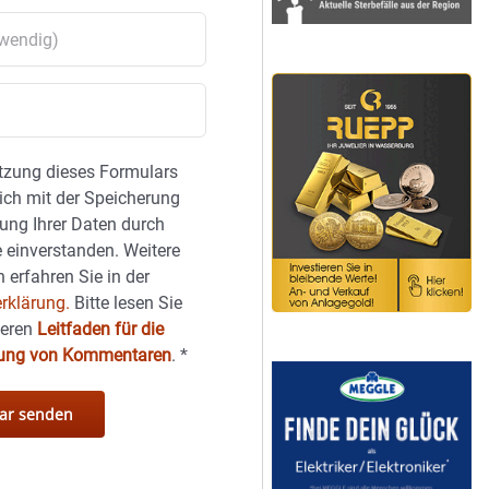
tzung dieses Formulars
sich mit der Speicherung
ung Ihrer Daten durch
 einverstanden. Weitere
 erfahren Sie in der
rklärung.
Bitte lesen Sie
seren
Leitfaden für die
hung von Kommentaren
.
*