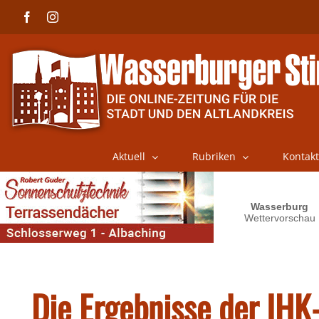
Skip
Facebook
Instagram
to
content
Aktuell
Rubriken
Kontakt
Die Ergebnisse der IHK