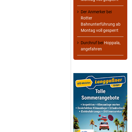
Der Anmerker
bei
Rotter
Bahnunterführung ab
Montag voll gesperrt
Durchruf
bei
Hoppala,
angefahren