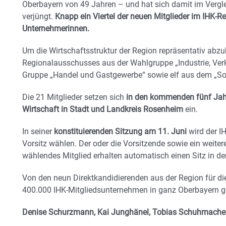
Oberbayern von 49 Jahren – und hat sich damit im Verglei
verjüngt.
Knapp ein Viertel der neuen Mitglieder im IHK-
Unternehmerinnen.
Um die Wirtschaftsstruktur der Region repräsentativ abz
Regionalausschusses aus der Wahlgruppe „Industrie, Verke
Gruppe „Handel und Gastgewerbe“ sowie elf aus dem „So
Die 21 Mitglieder setzen sich
in den kommenden fünf Jahre
Wirtschaft in Stadt und Landkreis Rosenheim
ein.
In seiner
konstituierenden Sitzung am 11. Juni
wird der I
Vorsitz wählen. Der oder die Vorsitzende sowie ein weit
wählendes Mitglied erhalten automatisch einen Sitz in d
Von den neun Direktkandidierenden aus der Region für di
400.000 IHK-Mitgliedsunternehmen in ganz Oberbayern ge
Denise Schurzmann, Kai Junghänel, Tobias Schuhmacher