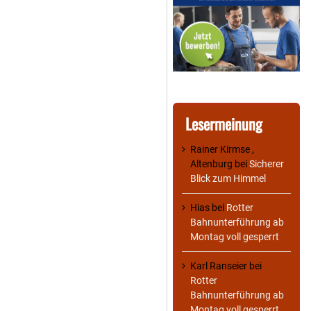
Lesermeinung
Rainer Kirmse ,
Altenburg
bei
Sicherer
Blick zum Himmel
Hias
bei
Rotter
Bahnunterführung ab
Montag voll gesperrt
Karl Ranseier
bei
Rotter
Bahnunterführung ab
Montag voll gesperrt