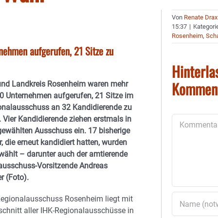
Von
Renate Drax
15:37
|
Kategori
Rosenheim
,
Sch
nehmen aufgerufen, 21 Sitze zu
Hinterla
Kommen
 und Landkreis Rosenheim waren mehr
00 Unternehmen aufgerufen, 21 Sitze im
onalausschuss an 32 Kandidierende zu
 Vier Kandidierende ziehen erstmals in
Kommentar
gewählten Ausschuss ein. 17 bisherige
r, die erneut kandidiert hatten, wurden
wählt – darunter auch der amtierende
ausschuss-Vorsitzende Andreas
r (Foto).
Regionalausschuss Rosenheim liegt mit
chnitt aller IHK-Regionalausschüsse in