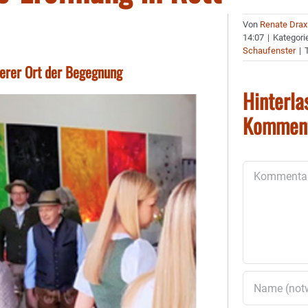
Von
Renate Drax
14:07
|
Kategori
Schaufenster
|
derer Ort der Begegnung
Hinterla
Kommen
Kommentar