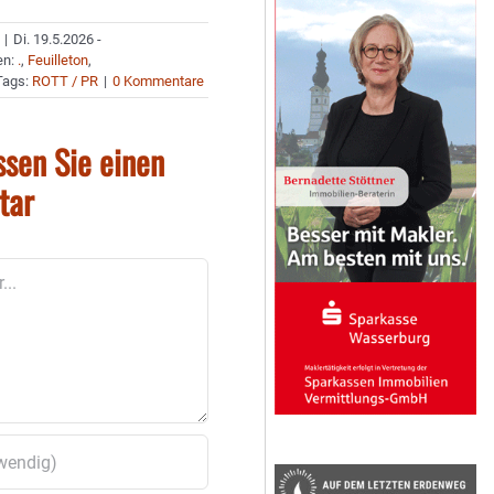
|
Di. 19.5.2026 -
en:
.
,
Feuilleton
,
Tags:
ROTT / PR
|
0 Kommentare
ssen Sie einen
tar