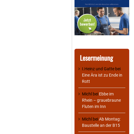
Lesermeinung
I.Heinz und Gatte
bei
Eine Ära ist zu Ende in
Rott
Michl
bei
Ebbe im
Rhein – grauebraune
Fluten im Inn
Michl
bei
Ab Montag:
Baustelle an der B15