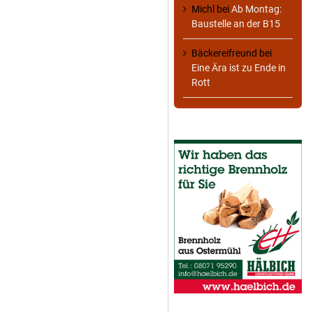
Michl
bei
Ab Montag:
Baustelle an der B15
Bäckereifreund
bei
Eine Ära ist zu Ende in
Rott