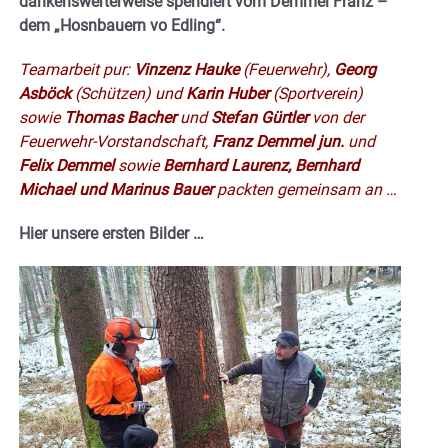
dankenswerterweise spendiert vom Demmel Franz –
dem „Hosnbauern vo Edling“.
Teamarbeit pur:
Vinzenz Hauke
(Feuerwehr),
Georg
Asböck
(Schützen) und
Karin Huber
(Sportverein)
sowie
Thomas Bacher
und
Stefan Gürtler
von der
Feuerwehr-Vorstandschaft,
Franz Demmel jun.
und
Felix Demmel
sowie
Bernhard Laurenz, Bernhard
Michael und Marinus Bauer
packten gemeinsam an …
Hier unsere ersten Bilder …