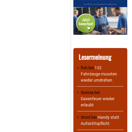
Lesermeinung
fish
bei
132
Fahrzeuge mussten
wieder umdrehen
Sonnia
bei
Daxenfeuer wieder
erlaubt
3mrd
bei
Handy statt
Aufsichtspflicht