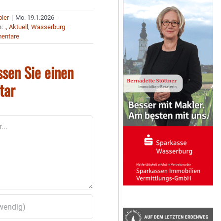
bler
|
Mo. 19.1.2026 -
n:
.
,
Aktuell
,
Wasserburg
entare
ssen Sie einen
tar