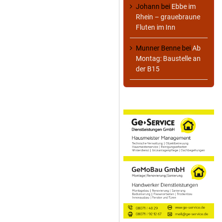
Johann
bei
Ebbe im
Rhein – grauebraune
Fluten im Inn
Munner Benne
bei
Ab
Montag: Baustelle an
der B15