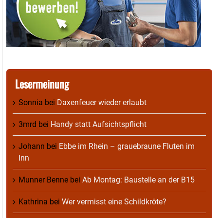
Lesermeinung
Sonnia
bei
Daxenfeuer wieder erlaubt
3mrd
bei
Handy statt Aufsichtspflicht
Johann
bei
Ebbe im Rhein – grauebraune Fluten im
Inn
Munner Benne
bei
Ab Montag: Baustelle an der B15
Kathrina
bei
Wer vermisst eine Schildkröte?