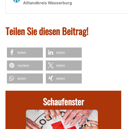
Teilen Sie diesen Beitrag!
teilen
teilen
merken
teilen
teilen
teilen
Schaufenster