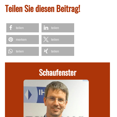
Teilen Sie diesen Beitrag!
teilen
teilen
merken
teilen
teilen
teilen
Schaufenster