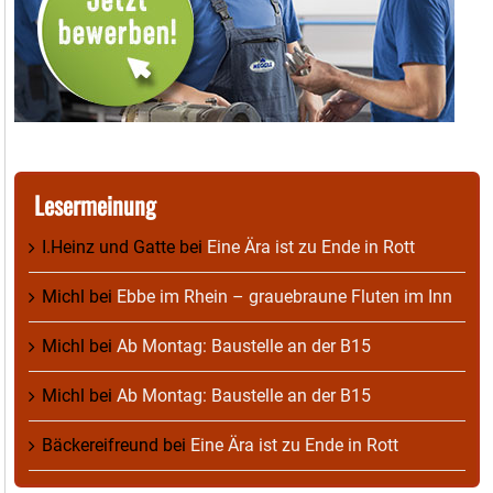
Lesermeinung
I.Heinz und Gatte
bei
Eine Ära ist zu Ende in Rott
Michl
bei
Ebbe im Rhein – grauebraune Fluten im Inn
Michl
bei
Ab Montag: Baustelle an der B15
Michl
bei
Ab Montag: Baustelle an der B15
Bäckereifreund
bei
Eine Ära ist zu Ende in Rott