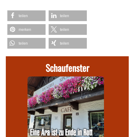
teilen
teilen
merken
teilen
teilen
teilen
Schaufenster