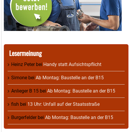
Lesermeinung
Heinz Peter
bei
Handy statt Aufsichtspflicht
Simone
bei
Ab Montag: Baustelle an der B15
Anlieger B 15
bei
Ab Montag: Baustelle an der B15
fish
bei
13 Uhr: Unfall auf der Staatsstraße
Burgerfelder
bei
Ab Montag: Baustelle an der B15