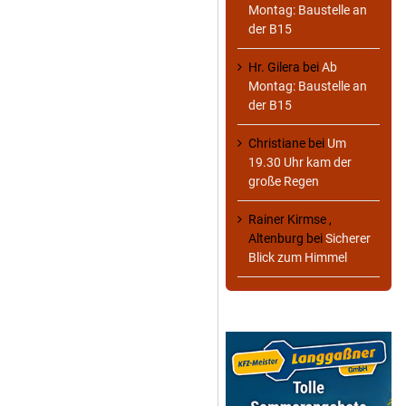
Montag: Baustelle an
der B15
Hr. Gilera
bei
Ab
Montag: Baustelle an
der B15
Christiane
bei
Um
19.30 Uhr kam der
große Regen
Rainer Kirmse ,
Altenburg
bei
Sicherer
Blick zum Himmel