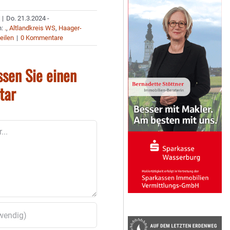
|
Do. 21.3.2024 -
n:
.
,
Altlandkreis WS
,
Haager-
eilen
|
0 Kommentare
ssen Sie einen
tar