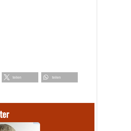
teilen
teilen
ter