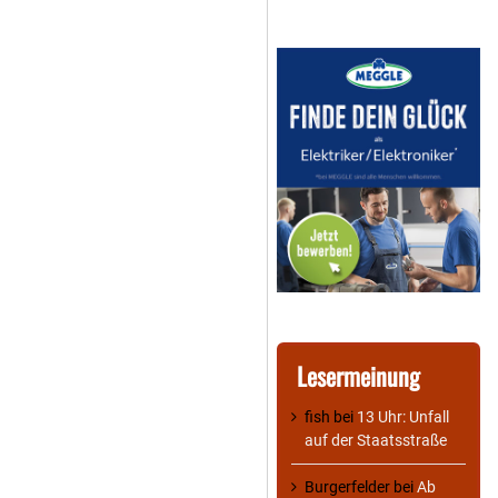
Lesermeinung
fish
bei
13 Uhr: Unfall
auf der Staatsstraße
Burgerfelder
bei
Ab