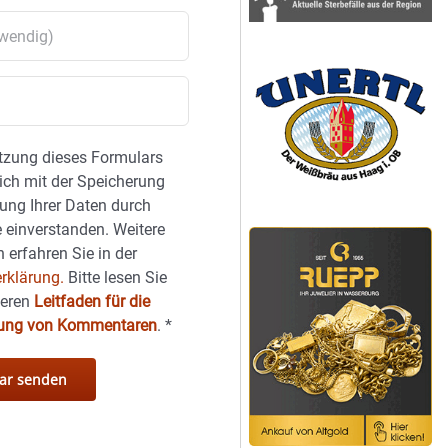
tzung dieses Formulars
sich mit der Speicherung
ung Ihrer Daten durch
 einverstanden. Weitere
 erfahren Sie in der
rklärung.
Bitte lesen Sie
seren
Leitfaden für die
hung von Kommentaren
.
*