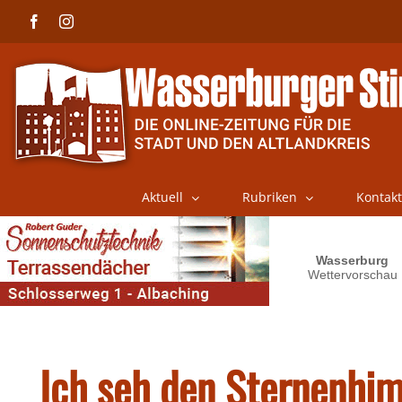
Skip
Facebook
Instagram
to
content
Aktuell
Rubriken
Kontakt
Ich seh den Sternenhi