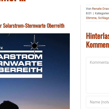
Von
Renate Drax
8:01
|
Kategorie
Stimme
,
Schlagz
r Solarstrom-Sternwarte Oberreith
Hinterla
Kommen
Kommentar