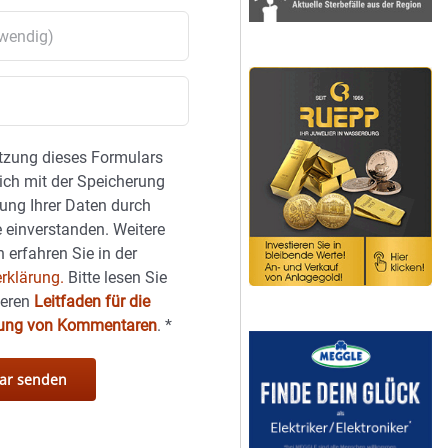
tzung dieses Formulars
sich mit der Speicherung
ung Ihrer Daten durch
 einverstanden. Weitere
 erfahren Sie in der
rklärung.
Bitte lesen Sie
seren
Leitfaden für die
hung von Kommentaren
.
*