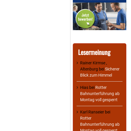
Lesermeinung
Rainer Kirmse ,
Altenburg
bei
Sicherer
Blick zum Himmel
Hias
bei
Rotter
Bahnunterführung ab
Montag voll gesperrt
Karl Ranseier
bei
Rotter
Bahnunterführung ab
Montag voll gesperrt