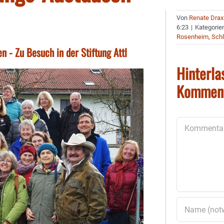
Von
Renate Drax
6:23
|
Kategorie
Rosenheim
,
Schl
 - Zu Besuch in der Stiftung Attl
Hinterla
Kommen
Kommentar