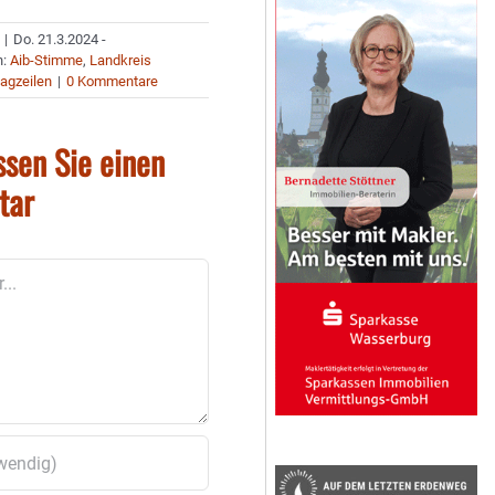
|
Do. 21.3.2024 -
n:
Aib-Stimme
,
Landkreis
agzeilen
|
0 Kommentare
ssen Sie einen
tar