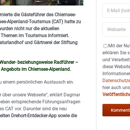
rmierte die Gästeführer des Chiemsee-
see-Alpenland-Tourismus (CAT) hatte zu
urden nicht nur die aktuellen
e Themen im Tourismus informiert.
turlandhof und Gärtnerei der Stiftung
Mit der Nu
erklären Sie 
und Verarbeit
r, Wander- beziehungsweise Radführer –
diese Website
hen Angebots im Chiemsee-Alpenland.
Informationen
Datenschutze
zu einem persönlichen Austausch ein.
hier auch un
Veröffentlic
r über unsere Webseite“, erklärt Dagmar
eben entsprechende Führungsanfragen
es CAT vor. Darunter sind die neu
kelten Drehort-Entdecker-App sowie die