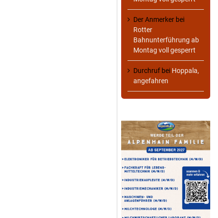
Der Anmerker
bei
Rotter
Bahnunterführung ab
Montag voll gesperrt
Durchruf
bei
Hoppala,
angefahren