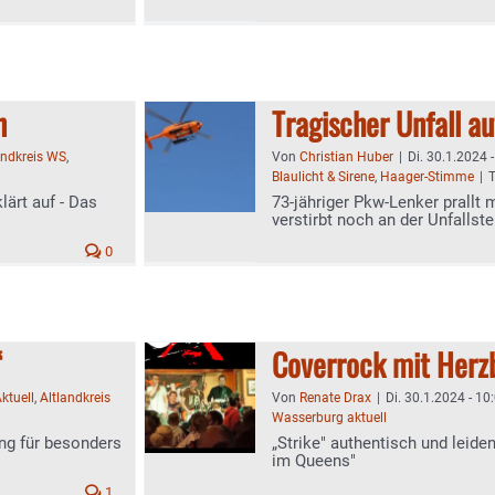
n
Tragischer Unfall a
andkreis WS
,
Von
Christian Huber
|
Di. 30.1.2024 
Blaulicht & Sirene
,
Haager-Stimme
|
lärt auf - Das
73-jähriger Pkw-Lenker prall
verstirbt noch an der Unfallste
0
“
Coverrock mit Herz
ktuell
,
Altlandkreis
Von
Renate Drax
|
Di. 30.1.2024 - 10
Wasserburg aktuell
ng für besonders
„Strike" authentisch und leid
im Queens"
1