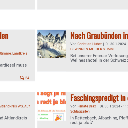
den
Nach Graubünden in
Von
Christian Huber
|
Di. 30.1.2024 
GEWINNEN MIT DER STIMME
-Stimme
,
Landkreis
Bei unserer Februar-Verlosung
Wellnesshotel in der Schweiz
rardiesel muss
24
Faschingspredigt in 
Altlandkreis WS
,
Auf
Von
Renate Drax
|
Di. 30.1.2024 - 11
Schlagzeilen
nd Altlandkreis
In Rettenbach, Albaching, Pfaf
redt ja bloß"