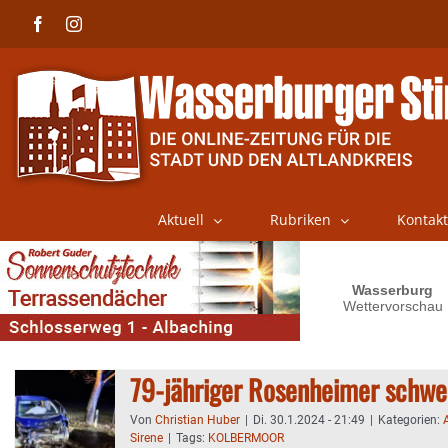
Skip
Facebook
Instagram
to
content
Aktuell
Rubriken
Kontakt
79-jähriger Rosenheimer schwer
Von
Christian Huber
|
Di. 30.1.2024 - 21:49
|
Kategorien:
Sirene
|
Tags:
KOLBERMOOR