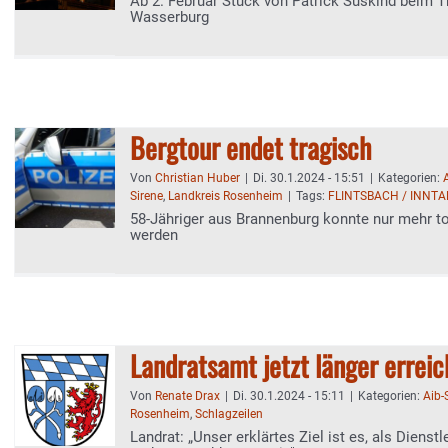
Ab 2. Februar Stück von Patrick Süskind beim T
Wasserburg
Bergtour endet tragisch
Von
Christian Huber
|
Di. 30.1.2024 - 15:51
|
Kategorien:
Sirene
,
Landkreis Rosenheim
|
Tags:
FLINTSBACH / INNTA
58-Jähriger aus Brannenburg konnte nur mehr t
werden
Landratsamt jetzt länger errei
Von
Renate Drax
|
Di. 30.1.2024 - 15:11
|
Kategorien:
Aib
Rosenheim
,
Schlagzeilen
Landrat: „Unser erklärtes Ziel ist es, als Dienstl