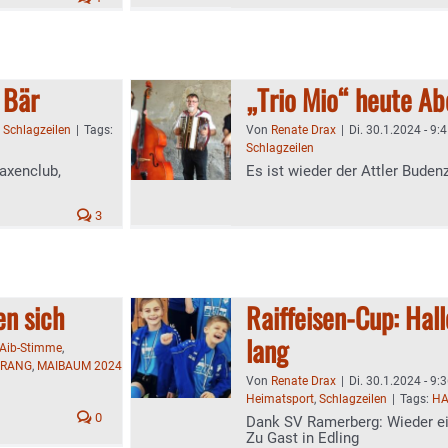
 Bär
„Trio Mio“ heute Ab
,
Schlagzeilen
|
Tags:
Von
Renate Drax
|
Di. 30.1.2024 - 9:
Schlagzeilen
axenclub,
Es ist wieder der Attler Budenz
3
n sich
Raiffeisen-Cup: Hal
lang
Aib-Stimme
,
RANG
,
MAIBAUM 2024
Von
Renate Drax
|
Di. 30.1.2024 - 9:
Heimatsport
,
Schlagzeilen
|
Tags:
HA
0
Dank SV Ramerberg: Wieder ei
Zu Gast in Edling