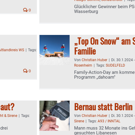
Glücklicher Gewinner beim PS
0
Wasserburg
„Top On Snow“ am Su
Familie
Altlandkreis WS
|
Tags:
Von
Christian Huber
|
Di. 30.1.2024 
Rosenheim
|
Tags:
SUDELFELD
0
Family-Action-Day am komme
Programm „dahoam"
baut?
Bernau statt Berlin
cht & Sirene
|
Tags:
Von
Christian Huber
|
Di. 30.1.2024 
Sirene
|
Tags:
A93 / INNTAL
drei
Mann muss 32 Monate ins Gef
gesuchten Libanesen