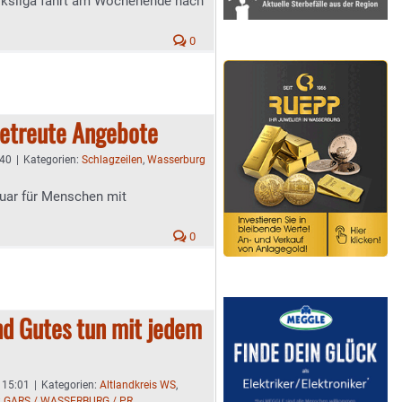
irksliga fährt am Wochenende nach
0
betreute Angebote
:40
|
Kategorien:
Schlagzeilen
,
Wasserburg
ruar für Menschen mit
0
nd Gutes tun mit jedem
- 15:01
|
Kategorien:
Altlandkreis WS
,
:
GARS / WASSERBURG / PR