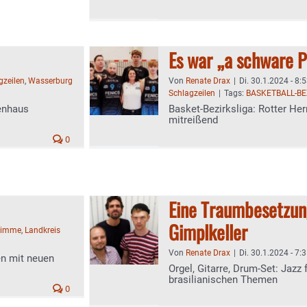
Es war „a schware P
gzeilen
,
Wasserburg
Von
Renate Drax
|
Di. 30.1.2024 - 8:
Schlagzeilen
|
Tags:
BASKETBALL-BE
enhaus
Basket-Bezirksliga: Rotter He
mitreißend
0
Eine Traumbesetzung
Gimplkeller
timme
,
Landkreis
Von
Renate Drax
|
Di. 30.1.2024 - 7:
n mit neuen
Orgel, Gitarre, Drum-Set: Jazz
brasilianischen Themen
0