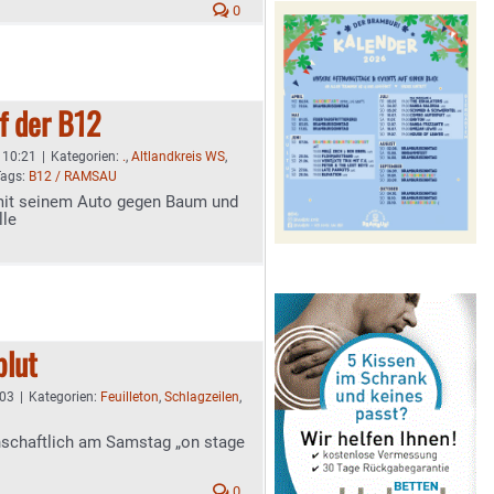
0
uf der B12
- 10:21
|
Kategorien:
.
,
Altlandkreis WS
,
Tags:
B12 / RAMSAU
t mit seinem Auto gegen Baum und
lle
blut
:03
|
Kategorien:
Feuilleton
,
Schlagzeilen
,
enschaftlich am Samstag „on stage
0