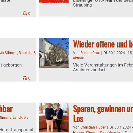
heater
Eiselfinger U18-Team der Bez
Straubing
0
Wieder offene und 
Aib-Stimme
,
Blaulicht &
Von
Renate Drax
|
Di. 30.1.2024 - 15
L
aktuell
ot geborgen
Viele Veranstaltungen im Feb
Assistenzbedarf
0
chbar
Sparen, gewinnen u
Los
-Stimme
,
Landkreis
Von
Christian Huber
|
Di. 30.1.2024 
eister transparent
Haager-Stimme
,
Schaufenster
|
Tags