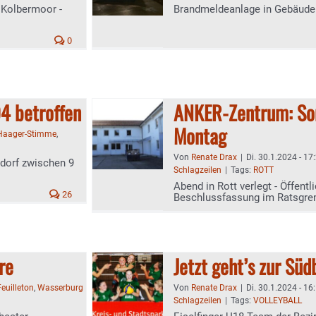
 Kolbermoor -
Brandmeldeanlage in Gebäude
0
4 betroffen
ANKER-Zentrum: Son
Montag
Haager-Stimme
,
Von
Renate Drax
|
Di. 30.1.2024 - 17
dorf zwischen 9
Schlagzeilen
|
Tags:
ROTT
Abend in Rott verlegt - Öffent
26
Beschlussfassung im Ratsgr
ere
Jetzt geht’s zur Sü
Feuilleton
,
Wasserburg
Von
Renate Drax
|
Di. 30.1.2024 - 16
Schlagzeilen
|
Tags:
VOLLEYBALL