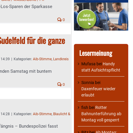
-Los-Sparen der Sparkasse
0
delfeld für die ganze
Lesermeinung
- 14:39
|
Kategorien:
Aib-Stimme
,
Landkreis
Mufasa
bei
Handy
statt Aufsichtspflicht
nden Samstag mit buntem
Sonnia
bei
0
Daxenfeuer wieder
erlaubt
fish
bei
Rotter
Bahnunterführung ab
- 14:28
|
Kategorien:
Aib-Stimme
,
Blaulicht &
Montag voll gesperrt
ängnis – Bundespolizei fasst
Bitz
bei
Ab Montag: