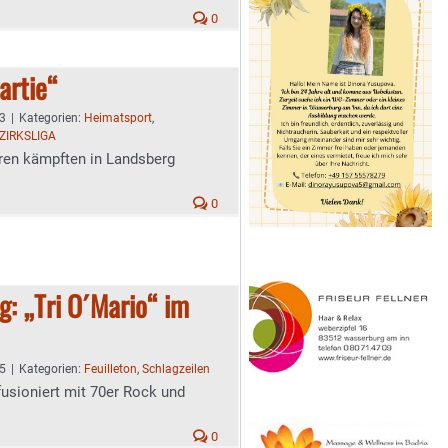
0
artie“
53
|
Kategorien:
Heimatsport
,
ZIRKSLIGA
rren kämpften in Landsberg
0
: „Tri O´Mario“ im
35
|
Kategorien:
Feuilleton
,
Schlagzeilen
 fusioniert mit 70er Rock und
0