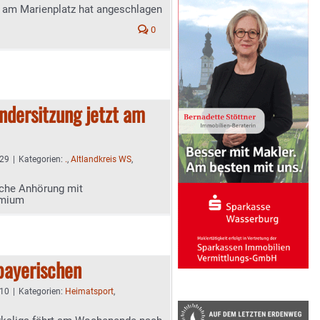
 am Marienplatz hat angeschlagen
0
dersitzung jetzt am
:29
|
Kategorien:
.
,
Altlandkreis WS
,
liche Anhörung mit
emium
dbayerischen
:10
|
Kategorien:
Heimatsport
,