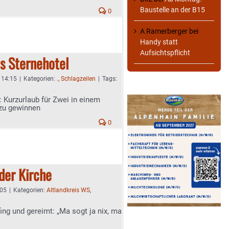
Baustelle an der B15
0
A Ramerberger
bei
Handy statt
Aufsichtspflicht
s Sternehotel
- 14:15
|
Kategorien:
.
,
Schlagzeilen
|
Tags:
: Kurzurlaub für Zwei in einem
 zu gewinnen
0
der Kirche
:05
|
Kategorien:
Altlandkreis WS
,
fing und gereimt: „Ma sogt ja nix, ma