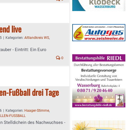
end live
45
|
Kategorien:
Altlandkreis WS
,
auber - Eintritt: Ein Euro
0
len-Fußball drei Tage
36
|
Kategorien:
Haager-Stimme
,
LLEN-FUSSBALL
n Stelldichein des Nachwuchses -