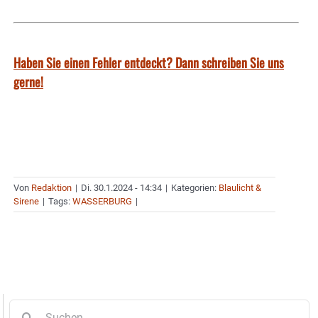
Haben Sie einen Fehler entdeckt? Dann schreiben Sie uns
gerne!
Von
Redaktion
|
Di. 30.1.2024 - 14:34
|
Kategorien:
Blaulicht &
Sirene
|
Tags:
WASSERBURG
|
Suche