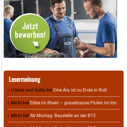
Lesermeinung
I.Heinz und Gatte
bei
Eine Ära ist zu Ende in Rott
Michl
bei
Ebbe im Rhein – grauebraune Fluten im Inn
Michl
bei
Ab Montag: Baustelle an der B15