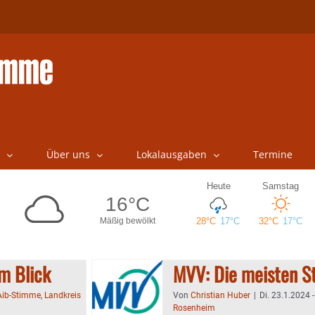
Über uns
Lokalausgaben
Termine
m Blick
MVV: Die meisten S
Aib-Stimme
,
Landkreis
Von
Christian Huber
|
Di. 23.1.2024 
Rosenheim