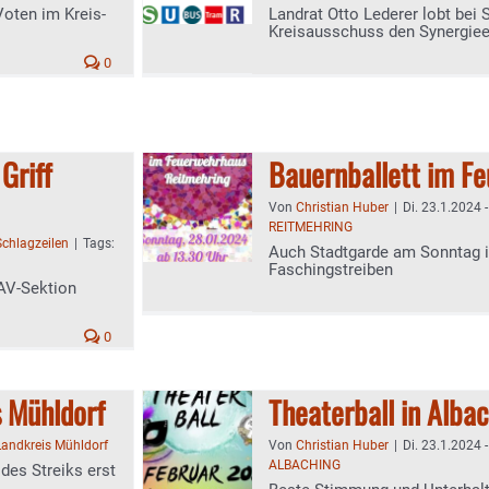
Voten im Kreis-
Landrat Otto Lederer lobt bei
Kreisausschuss den Synergiee
0
Griff
Bauernballett im F
Von
Christian Huber
|
Di. 23.1.2024 
REITMEHRING
Schlagzeilen
|
Tags:
Auch Stadtgarde am Sonntag i
Faschingstreiben
DAV-Sektion
0
s Mühldorf
Theaterball in Alba
Landkreis Mühldorf
Von
Christian Huber
|
Di. 23.1.2024 
ALBACHING
des Streiks erst