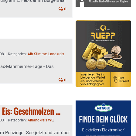
ung am 2. Februar im Bürgersaal
0
:08
|
Kategorien:
Aib-Stimme
,
Landkreis
ax-Mannheimer-Tage - Das
0
 Eis: Geschmolzen …
:03
|
Kategorien:
Altlandkreis WS
,
dem Penzinger See jetzt und vor über