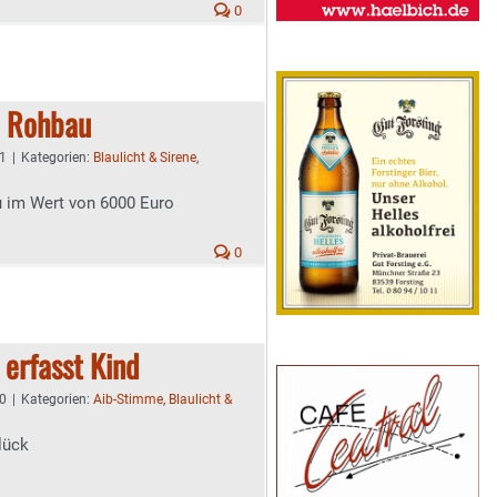
0
m Rohbau
11
|
Kategorien:
Blaulicht & Sirene
,
u im Wert von 6000 Euro
0
erfasst Kind
30
|
Kategorien:
Aib-Stimme
,
Blaulicht &
lück