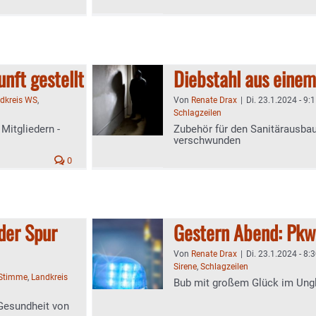
unft gestellt
Diebstahl aus eine
ndkreis WS
,
Von
Renate Drax
|
Di. 23.1.2024 - 9:
Schlagzeilen
Mitgliedern -
Zubehör für den Sanitärausba
verschwunden
0
der Spur
Gestern Abend: Pkw 
Von
Renate Drax
|
Di. 23.1.2024 - 8:
Sirene
,
Schlagzeilen
-Stimme
,
Landkreis
Bub mit großem Glück im Ung
Gesundheit von