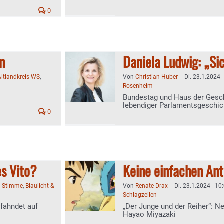
0
n
Daniela Ludwig: „Sic
Altlandkreis WS
,
Von
Christian Huber
|
Di. 23.1.2024 
Rosenheim
Bundestag und Haus der Gesch
lebendiger Parlamentsgeschic
0
s Vito?
Keine einfachen Ant
b-Stimme
,
Blaulicht &
Von
Renate Drax
|
Di. 23.1.2024 - 10
Schlagzeilen
 fahndet auf
„Der Junge und der Reiher“: 
Hayao Miyazaki