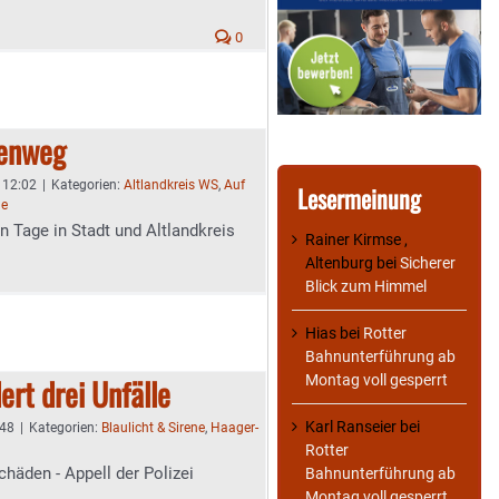
0
denweg
- 12:02
|
Kategorien:
Altlandkreis WS
,
Auf
Lesermeinung
me
n Tage in Stadt und Altlandkreis
Rainer Kirmse ,
Altenburg
bei
Sicherer
Blick zum Himmel
Hias
bei
Rotter
Bahnunterführung ab
Montag voll gesperrt
ert drei Unfälle
Karl Ranseier
bei
:48
|
Kategorien:
Blaulicht & Sirene
,
Haager-
Rotter
häden - Appell der Polizei
Bahnunterführung ab
Montag voll gesperrt