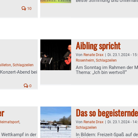
Beste Stimmung und Unterhalt
10
Aibling spricht
Von
Renate Drax
|
Di. 23.1.2024 - 15
Rosenheim
,
Schlagzeilen
illeton
,
Schlagzeilen
Am Sonntag im Rahmen der M
Konzert-Abend bei
Thema: „Ich bin wertvoll“
0
er
Das so begeisternde
Heimatsport
,
Von
Renate Drax
|
Di. 23.1.2024 - 14
Schlagzeilen
i Wettkampf in der
In Bildern: Freizeit-Spaß auf 