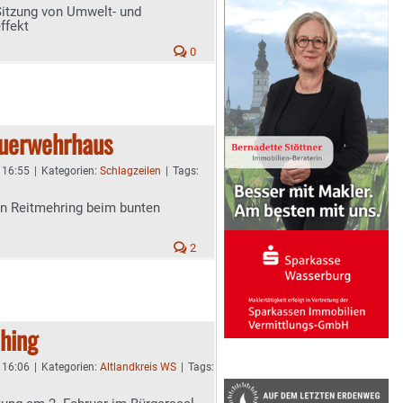
 Sitzung von Umwelt- und
ffekt
0
euerwehrhaus
- 16:55
|
Kategorien:
Schlagzeilen
|
Tags:
n Reitmehring beim bunten
2
ching
- 16:06
|
Kategorien:
Altlandkreis WS
|
Tags: