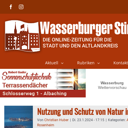
Skip
Facebook
Instagram
to
content
Aktuell
Rubriken
Kontakt
Nutzung und Schutz von Natur i
Von
Christian Huber
|
Di. 23.1.2024 - 17:15
|
Kategorien:
Rosenheim