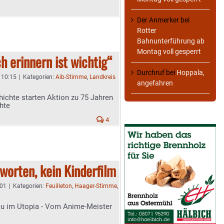
Der Anmerker
bei
Rotter
Bahnunterführung ab
Montag voll gesperrt
h erinnern ist wichtig“
Durchruf
bei
Hoppala,
- 10:15
|
Kategorien:
Aib-Stimme
,
Landkreis
angefahren
ichte starten Aktion zu 75 Jahren
hte
4
worten, kein Kinderfilm
:01
|
Kategorien:
Feuilleton
,
Haager-Stimme
,
Neu im Utopia - Vom Anime-Meister