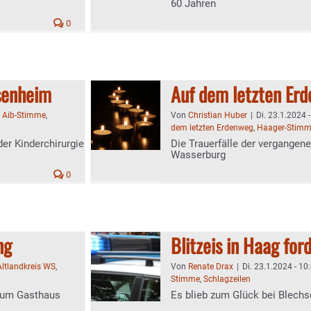
60 Jahren
0
osenheim
Auf dem letzten Er
,
Aib-Stimme
,
Von
Christian Huber
|
Di. 23.1.2024 
dem letzten Erdenweg
,
Haager-Stim
der Kinderchirurgie
Die Trauerfälle der vergangene
Wasserburg
0
ng
Blitzeis in Haag ford
Altlandkreis WS
,
Von
Renate Drax
|
Di. 23.1.2024 - 10
Stimme
,
Schlagzeilen
zum Gasthaus
Es blieb zum Glück bei Blechsc