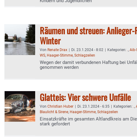
Kindern und Jugendlichen“
Räumen und streuen: Anlieger-P
Winter
Von
Renate Drax
|
Di. 23.1.2024 - 8:02
|
Kategorien:
.
,
Aib
WS
,
Haager-Stimme
,
Schlagzeilen
Wegen der damit verbundenen Haftung bei Unfäll
genommen werden
Glatteis: Vier schwere Unfälle
Von
Christian Huber
|
Di. 23.1.2024 - 6:35
|
Kategorien:
.
,
Blaulicht & Sirene
,
Haager-Stimme
,
Schlagzeilen
Einsatzkräfte im gesamten Altlandlkreis am D
stark gefordert