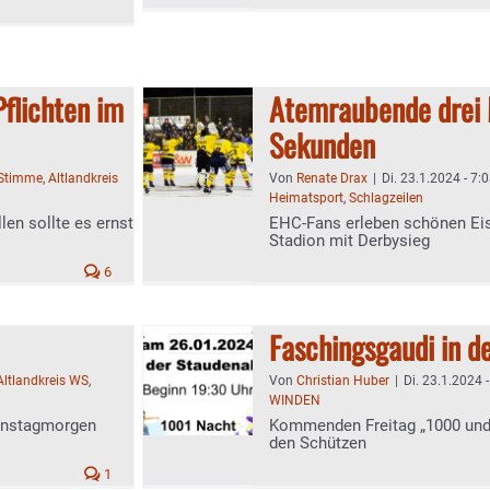
flichten im
Atemraubende drei 
Sekunden
-Stimme
,
Altlandkreis
Von
Renate Drax
|
Di. 23.1.2024 - 7:
Heimatsport
,
Schlagzeilen
en sollte es ernst
EHC-Fans erleben schönen Ei
Stadion mit Derbysieg
6
Faschingsgaudi in d
Altlandkreis WS
,
Von
Christian Huber
|
Di. 23.1.2024 -
WINDEN
ienstagmorgen
Kommenden Freitag „1000 und 
den Schützen
1