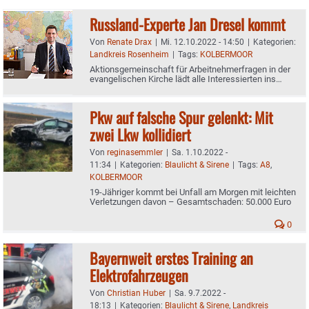
Russland-Experte Jan Dresel kommt
Von
Renate Drax
|
Mi. 12.10.2022 - 14:50
|
Kategorien:
Landkreis Rosenheim
|
Tags:
KOLBERMOOR
Aktionsgemeinschaft für Arbeitnehmerfragen in der
evangelischen Kirche lädt alle Interessierten ins
Gemeindehaus ein
Pkw auf falsche Spur gelenkt: Mit
zwei Lkw kollidiert
Von
reginasemmler
|
Sa. 1.10.2022 -
11:34
|
Kategorien:
Blaulicht & Sirene
|
Tags:
A8
,
KOLBERMOOR
19-Jähriger kommt bei Unfall am Morgen mit leichten
Verletzungen davon – Gesamtschaden: 50.000 Euro
0
Bayernweit erstes Training an
Elektrofahrzeugen
Von
Christian Huber
|
Sa. 9.7.2022 -
18:13
|
Kategorien:
Blaulicht & Sirene
,
Landkreis