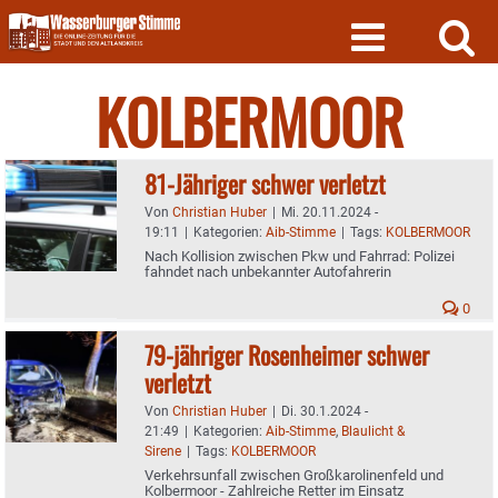
Skip
to
content
KOLBERMOOR
81-Jähriger schwer verletzt
Von
Christian Huber
|
Mi. 20.11.2024 -
19:11
|
Kategorien:
Aib-Stimme
|
Tags:
KOLBERMOOR
Nach Kollision zwischen Pkw und Fahrrad: Polizei
fahndet nach unbekannter Autofahrerin
0
79-jähriger Rosenheimer schwer
verletzt
Von
Christian Huber
|
Di. 30.1.2024 -
21:49
|
Kategorien:
Aib-Stimme
,
Blaulicht &
Sirene
|
Tags:
KOLBERMOOR
Verkehrsunfall zwischen Großkarolinenfeld und
Kolbermoor - Zahlreiche Retter im Einsatz