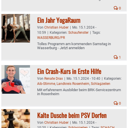
0
Ein Jahr YogaRaum
Von
Christian Huber
|
Mo. 15.1.2024 -
10:59
|
Kategorien:
Schaufenster
|
Tags:
WASSERBURG/PR
Tolles Programm am kommenden Samstag in
Wasserburg - Jetzt anmelden
1
Ein Crash-Kurs in Erste Hilfe
Von
Renate Drax
|
Mo. 15.1.2024 - 10:40
|
Kategorien:
Aib-Stimme
,
Landkreis Rosenheim
,
Schlagzeilen
Mit erfahrenem Ausbilder beim BRK-Servicezentrum
in Rosenheim
0
Kalte Dusche beim PSV Dorfen
Von
Christian Huber
|
Mo. 15.1.2024 -
10:20
|
Kategorien:
Schlagzeilen
|
Tags:
SCHACH