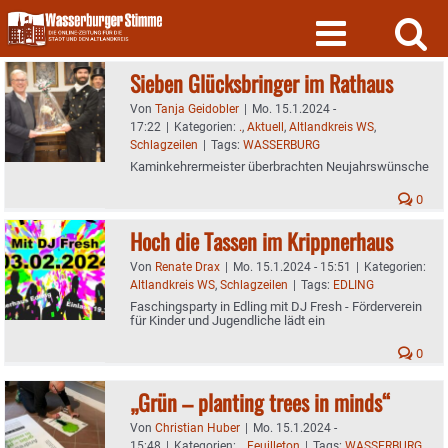
Skip
to
content
Sieben Glücksbringer im Rathaus
Von
Tanja Geidobler
|
Mo. 15.1.2024 -
17:22
|
Kategorien:
.
,
Aktuell
,
Altlandkreis WS
,
Schlagzeilen
|
Tags:
WASSERBURG
Kaminkehrermeister überbrachten Neujahrswünsche
0
Hoch die Tassen im Krippnerhaus
Von
Renate Drax
|
Mo. 15.1.2024 - 15:51
|
Kategorien:
Altlandkreis WS
,
Schlagzeilen
|
Tags:
EDLING
Faschingsparty in Edling mit DJ Fresh - Förderverein
für Kinder und Jugendliche lädt ein
0
„Grün – planting trees in minds“
Von
Christian Huber
|
Mo. 15.1.2024 -
15:48
|
Kategorien:
.
,
Feuilleton
|
Tags:
WASSERBURG