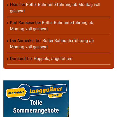
Hias
bei
Rotter Bahnunterführung ab Montag voll
gesperrt
Karl Ranseier
bei
Rotter Bahnunterführung ab
Montag voll gesperrt
Der Anmerker
bei
Rotter Bahnunterführung ab
Montag voll gesperrt
Durchruf
bei
Hoppala, angefahren