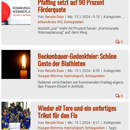
Pfaffing setzt auf 90 Prozent
Förderquote
Von
Renate Drax
|
Mo. 15.1.2024 - 9:10
|
Kategorien:
.
,
Altlandkreis WS
,
Schlagzeilen
Anstatt „nur“ mehr 60 Prozent heuer: „Kommunale
Wärmeplanung“ auf dem Weg
0
Beckenbauer-Gedenkfeier: Schöne
Geste der Biathleten
Von
Renate Drax
|
Mo. 15.1.2024 - 8:39
|
Kategorien:
Haager-Stimme
,
Heimatsport
,
Schlagzeilen
Italiener verschieben am kommenden Freitag eigens
das Frauen-Einzel in Antholz
0
Wieder elf Tore und ein unfertiges
Trikot für den Flo
Von
Renate Drax
|
Mo. 15.1.2024 - 8:21
|
Kategorien:
Haager-Stimme
,
Heimatsport
,
Schlagzeilen
|
Tags: