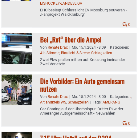
EISHOCKEY-LANDESLIGA
EHC besiegt Schlusslicht EV Moosburg souverän -
„Fanprojekt Waldkraiburg“
0
Bei „Rot“ über die Ampel
Von
Renate Drax
|
Mo. 15.1.2024 - 8:09
|
Kategorien:
Aib-Stimme
,
Blaulicht & Sirene
,
Schlagzeilen
Zwei Pkw prallen mitten auf Kreuzung ineinander -
Zwei Verletzte
Die Vorbilder: Ein Auto gemeinsam
nutzen
Von
Renate Drax
|
Mo. 15.1.2024 - 8:00
|
Kategorien:
.
,
Altlandkreis WS
,
Schlagzeilen
|
Tags:
AMERANG
Car-Sharing auf der Überholspur: Dritter Pkw der
Ameranger Autogemeinschaft - Neuwahlen
0