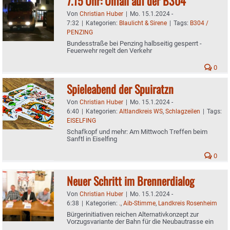
7.15 Uhr: Unfall auf der B304
Von
Christian Huber
|
Mo. 15.1.2024 -
7:32
|
Kategorien:
Blaulicht & Sirene
|
Tags:
B304 /
PENZING
Bundesstraße bei Penzing halbseitig gesperrt -
Feuerwehr regelt den Verkehr
0
Spieleabend der Spuiratzn
Von
Christian Huber
|
Mo. 15.1.2024 -
6:40
|
Kategorien:
Altlandkreis WS
,
Schlagzeilen
|
Tags:
EISELFING
Schafkopf und mehr: Am Mittwoch Treffen beim
Sanftl in Eiselfing
0
Neuer Schritt im Brennerdialog
Von
Christian Huber
|
Mo. 15.1.2024 -
6:38
|
Kategorien:
.
,
Aib-Stimme
,
Landkreis Rosenheim
Bürgerinitiativen reichen Alternativkonzept zur
Vorzugsvariante der Bahn für die Neubautrasse ein