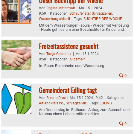
Unser Buchtipp der Woche
Von
Regina Mittermair
|
Mo. 15.1.2024 -
9:59
|
Kategorien:
Schaufenster
,
Schlagzeilen
,
Wasserburg aktuell
|
Tags:
BUCHTIPP DER WOCHE
Mit dem Wasserburger Fabula - Wieder mit Verlosung
- Heute geht es um eine Geschichte für Kinder und
Jugendliche
Freizeitassistenz gesucht
Von
Tanja Geidobler
|
Mo. 15.1.2024 -
9:58
|
Kategorien:
Allgemein
Im Raum Rosenheim oder Wasserburg
0
Gemeinderat Edling tagt
Von
Renate Drax
|
Mo. 15.1.2024 - 9:42
|
Kategorien:
Altlandkreis WS
,
Schlagzeilen
|
Tags:
EDLING
Am Donnerstag im Rathaus - Antrag zum Abbruch und
Neubau eines Lebensmittelmarktes
0