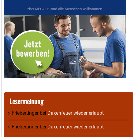
Lesermeinung
Friebertinger
bei
Daxenfeuer wieder erlaubt
Friebertinger
bei
Daxenfeuer wieder erlaubt