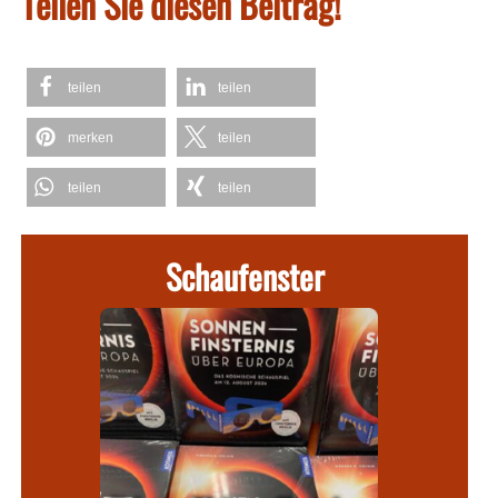
Teilen Sie diesen Beitrag!
teilen
teilen
merken
teilen
teilen
teilen
Schaufenster