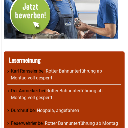
Lesermeinung
Karl Ranseier
bei
Rotter Bahnunterführung ab
Montag voll gesperrt
Der Anmerker
bei
Rotter Bahnunterführung ab
Montag voll gesperrt
Durchruf
bei
Hoppala, angefahren
Feuerwehrler
bei
Rotter Bahnunterführung ab Montag