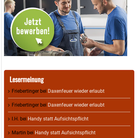
Lesermeinung
Friebertinger
bei
Daxenfeuer wieder erlaubt
Friebertinger
bei
Daxenfeuer wieder erlaubt
I.H.
bei
Handy statt Aufsichtspflicht
Martin
bei
Handy statt Aufsichtspflicht