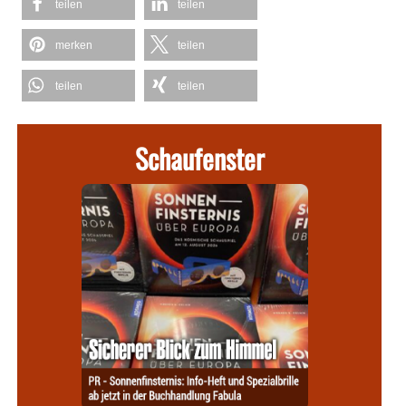
teilen
teilen
merken
teilen
teilen
teilen
Schaufenster