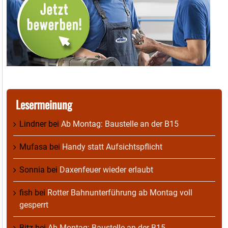
Lesermeinung
Lindner
bei
Ab Montag: Baustelle an der B15
Mufasa
bei
Handy statt Aufsichtspflicht
Sonnia
bei
Daxenfeuer wieder erlaubt
fish
bei
Rotter Bahnunterführung ab Montag voll
gesperrt
Bitz
bei
Ab Montag: Baustelle an der B15