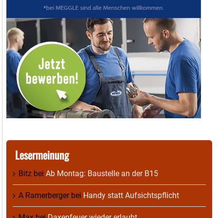
Lesermeinung
Bitz
bei
Ab Montag: Baustelle an der B15
A Ramerberger
bei
Handy statt Aufsichtspflicht
Max
bei
Daxenfeuer wieder erlaubt