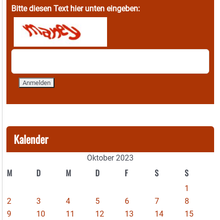
Bitte diesen Text hier unten eingeben:
Kalender
Oktober 2023
M
D
M
D
F
S
S
1
2
3
4
5
6
7
8
9
10
11
12
13
14
15