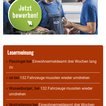
Lesermeinung
Penzinger
bei
Einwohnermeldeamt drei Wochen lang
zu
oe
bei
132 Fahrzeuge mussten wieder umdrehen
Wasserburger_
bei
132 Fahrzeuge mussten wieder
umdrehen
Nostradamus
bei
Einwohnermeldeamt drei Wochen