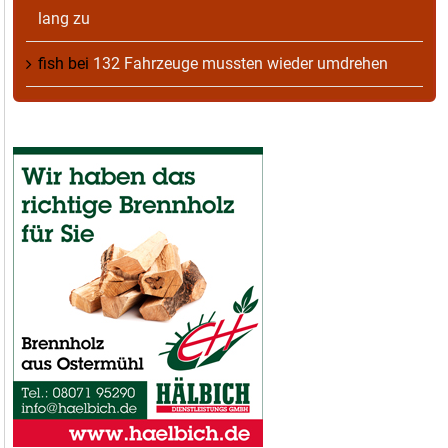
lang zu
fish
bei
132 Fahrzeuge mussten wieder umdrehen