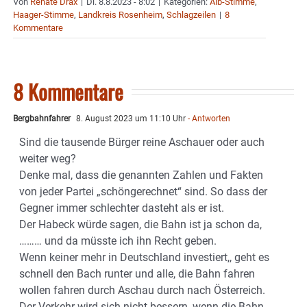
Von
Renate Drax
|
Di. 8.8.2023 - 8:02
|
Kategorien:
Aib-Stimme
,
Haager-Stimme
,
Landkreis Rosenheim
,
Schlagzeilen
|
8
Kommentare
8 Kommentare
Bergbahnfahrer
8. August 2023 um 11:10 Uhr
- Antworten
Sind die tausende Bürger reine Aschauer oder auch
weiter weg?
Denke mal, dass die genannten Zahlen und Fakten
von jeder Partei „schöngerechnet“ sind. So dass der
Gegner immer schlechter dasteht als er ist.
Der Habeck würde sagen, die Bahn ist ja schon da,
……… und da müsste ich ihn Recht geben.
Wenn keiner mehr in Deutschland investiert,, geht es
schnell den Bach runter und alle, die Bahn fahren
wollen fahren durch Aschau durch nach Österreich.
Der Verkehr wird sich nicht bessern, wenn die Bahn