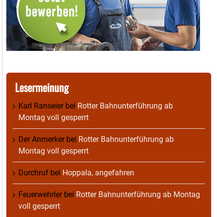
Lesermeinung
Karl Ranseier
bei
Rotter Bahnunterführung ab
Montag voll gesperrt
Der Anmerker
bei
Rotter Bahnunterführung ab
Montag voll gesperrt
Durchruf
bei
Hoppala, angefahren
Feuerwehrler
bei
Rotter Bahnunterführung ab Montag
voll gesperrt