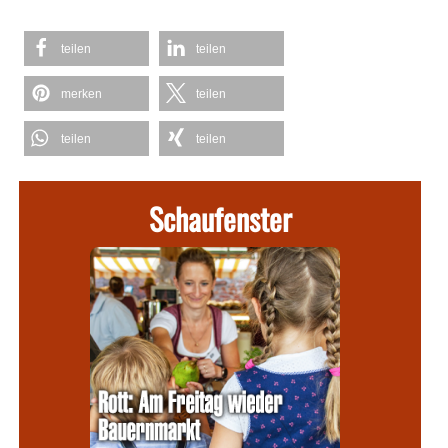
teilen
teilen
merken
teilen
teilen
teilen
Schaufenster