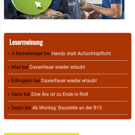
Lesermeinung
A Ramerberger
bei
Handy statt Aufsichtspflicht
Max
bei
Daxenfeuer wieder erlaubt
Edlingerin
bei
Daxenfeuer wieder erlaubt
Hans
bei
Eine Ära ist zu Ende in Rott
Seppi
bei
Ab Montag: Baustelle an der B15