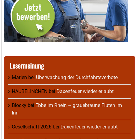
Lesermeinung
Marlen
bei
Überwachung der Durchfahrtsverbote
HAUBELINCHEN
bei
Daxenfeuer wieder erlaubt
Blocky
bei
Ebbe im Rhein – grauebraune Fluten im
Inn
Gesellschaft 2026
bei
Daxenfeuer wieder erlaubt