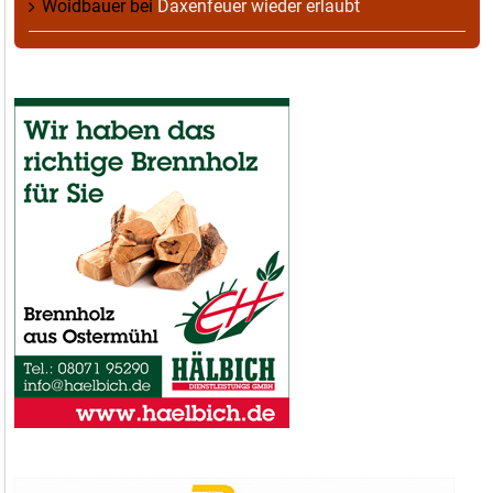
Woidbauer
bei
Daxenfeuer wieder erlaubt