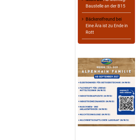
Baustelle an der B15
Bäckereifreund
bei
Eine Ära ist zu Ende in
Rott