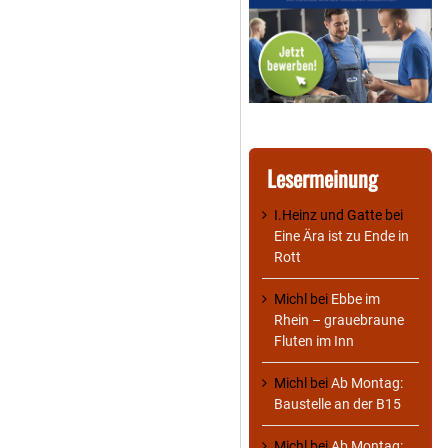
Lesermeinung
I.Heinz und Gatte
bei
Eine Ära ist zu Ende in
Rott
Michl
bei
Ebbe im
Rhein – grauebraune
Fluten im Inn
Michl
bei
Ab Montag:
Baustelle an der B15
Michl
bei
Ab Montag: