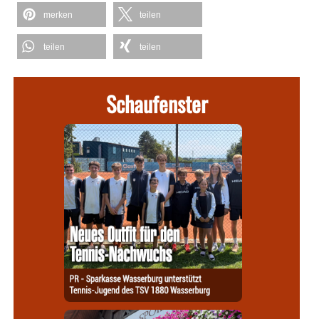
merken
teilen
teilen
teilen
Schaufenster