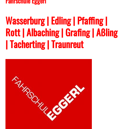
Fahrschule Eggerl
Wasserburg | Edling | Pfaffing |
Rott | Albaching
| Grafing
| Aßling
| Tacherting
| Traunreut