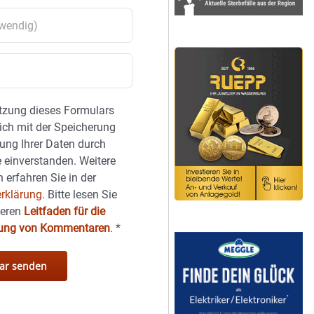
tzung dieses Formulars
sich mit der Speicherung
ung Ihrer Daten durch
 einverstanden. Weitere
 erfahren Sie in der
rklärung.
Bitte lesen Sie
seren
Leitfaden für die
hung von Kommentaren
.
*