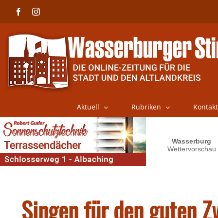
Skip
Facebook
Instagram
to
content
Aktuell
Rubriken
Kontakt
Singen für den guten 