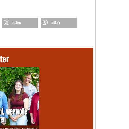
teilen
teilen
ter