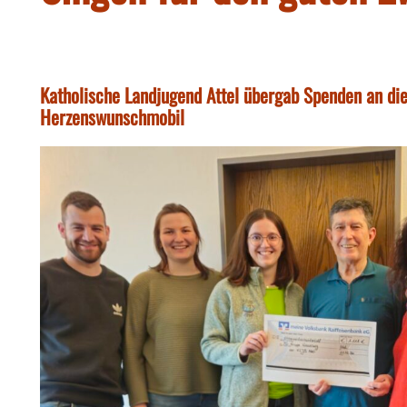
Katholische Landjugend Attel übergab Spenden an d
Herzenswunschmobil