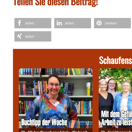
Teilen Sie diesen Beitrag!
teilen
teilen
merken
teilen
Schaufens