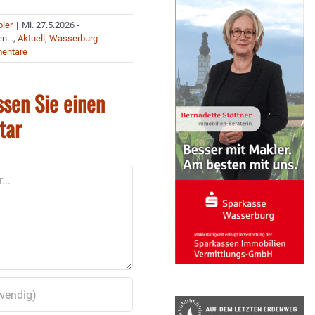
bler
|
Mi. 27.5.2026 -
en:
.
,
Aktuell
,
Wasserburg
entare
ssen Sie einen
tar