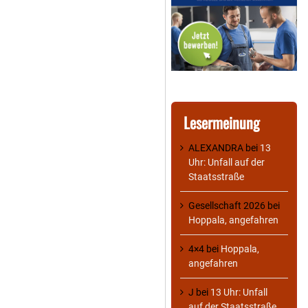
Lesermeinung
ALEXANDRA
bei
13
Uhr: Unfall auf der
Staatsstraße
Gesellschaft 2026
bei
Hoppala, angefahren
4×4
bei
Hoppala,
angefahren
J
bei
13 Uhr: Unfall
auf der Staatsstraße