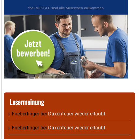
Lesermeinung
Friebertinger
bei
Daxenfeuer wieder erlaubt
Friebertinger
bei
Daxenfeuer wieder erlaubt