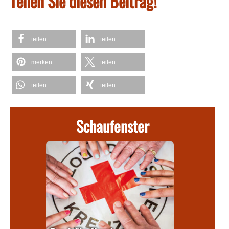
Teilen Sie diesen Beitrag!
teilen
teilen
merken
teilen
teilen
teilen
Schaufenster