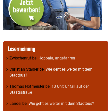
Lesermeinung
Zwischenruf
bei
Hoppala, angefahren
Christian Stadler
bei
Wie geht es weiter mit dem
Stadtbus?
Thomas Hofmeister
bei
13 Uhr: Unfall auf der
Staatsstraße
Landei
bei
Wie geht es weiter mit dem Stadtbus?