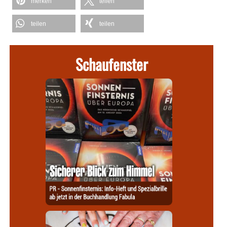
merken
teilen
teilen
teilen
Schaufenster