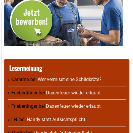
Lesermeinung
Kathrina
bei
Wer vermisst eine Schildkröte?
Friebertinger
bei
Daxenfeuer wieder erlaubt
Friebertinger
bei
Daxenfeuer wieder erlaubt
I.H.
bei
Handy statt Aufsichtspflicht
Martin
bei
Handy statt Aufsichtspflicht