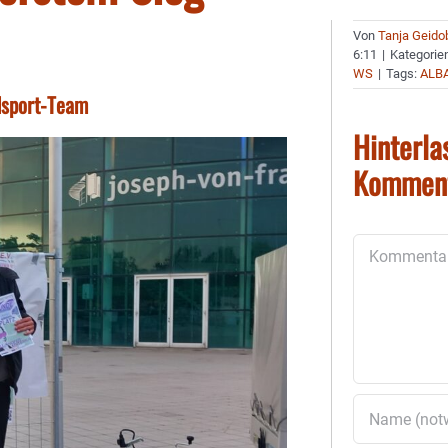
Von
Tanja Geido
6:11
|
Kategorie
WS
|
Tags:
ALB
dsport-Team
Hinterla
Kommen
Kommentar