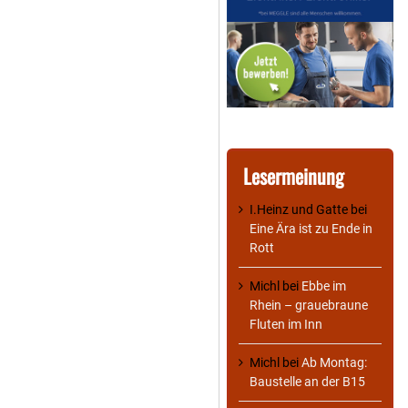
Lesermeinung
I.Heinz und Gatte
bei
Eine Ära ist zu Ende in
Rott
Michl
bei
Ebbe im
Rhein – grauebraune
Fluten im Inn
Michl
bei
Ab Montag:
Baustelle an der B15