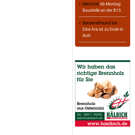
Michl
bei
Ab Montag:
Baustelle an der B15
Bäckereifreund
bei
Eine Ära ist zu Ende in
Rott