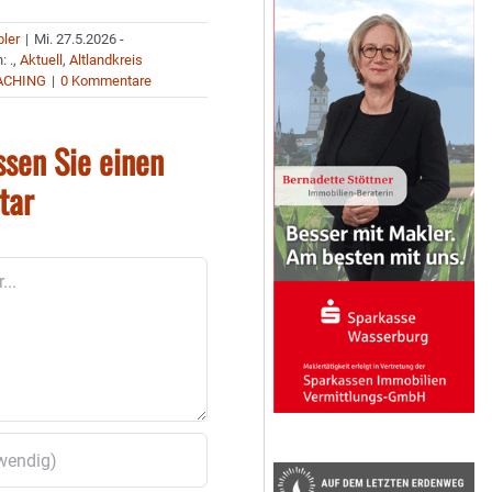
bler
|
Mi. 27.5.2026 -
n:
.
,
Aktuell
,
Altlandkreis
ACHING
|
0 Kommentare
ssen Sie einen
tar