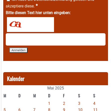
*
akzeptiere diese.
Bitte diesen Text hier unten eingeben:
Kalender
Mai 2025
M
D
M
D
F
S
S
1
2
3
4
5
6
7
8
9
10
11