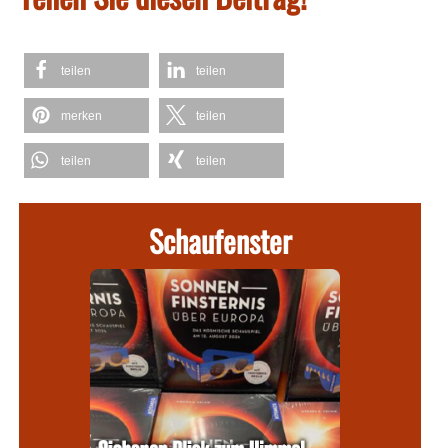
teilen
teilen
merken
teilen
teilen
teilen
Schaufenster