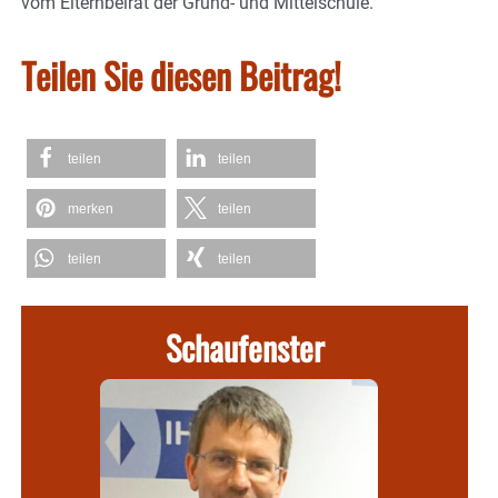
vom Elternbeirat der Grund- und Mittelschule.
Teilen Sie diesen Beitrag!
teilen
teilen
merken
teilen
teilen
teilen
Schaufenster