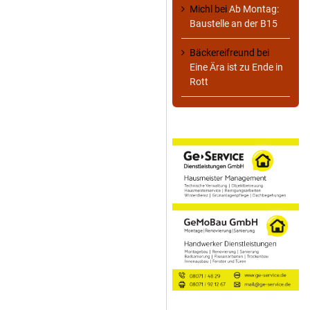
Michl
bei
Ab Montag:
Baustelle an der B15
Bäckereifreund
bei
Eine Ära ist zu Ende in
Rott