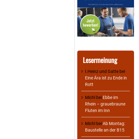
Lesermeinung
I.Heinz und Gatte
bei
Eine Ära ist zu Ende in
Rott
Michl
bei
Ebbe im
Rhein – grauebraune
Fluten im Inn
Michl
bei
Ab Montag:
Baustelle an der B15