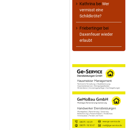
Kathrina
bei
Wer
vermisst eine
Schildkröte?
Friebertinger
bei
Daxenfeuer wieder
erlaubt