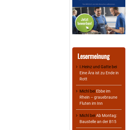
Lesermeinung
I.Heinz und Gatte
bei
Eine Ära ist zu Ende in
Rott
Michl
bei
Ebbe im
Rhein – grauebraune
Fluten im Inn
Michl
bei
Ab Montag:
Baustelle an der B15