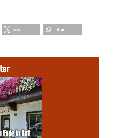
teilen
teilen
ter