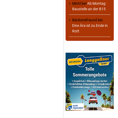
Michl
bei
Ab Montag:
Baustelle an der B15
Bäckereifreund
bei
Eine Ära ist zu Ende in
Rott