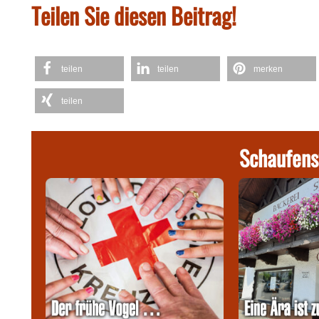
Teilen Sie diesen Beitrag!
teilen
teilen
merken
teilen
Schaufens